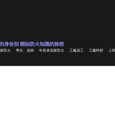
的身份別 開始防火知識的旅程
家防火
學生、老師
年長者居家防火
工廠員工
工廠幹部
上