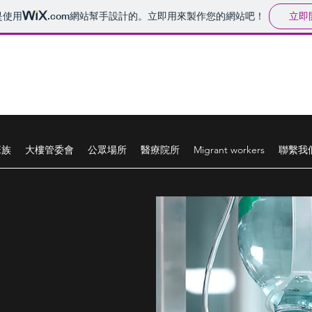
立即
是使用
.com
網站幫手設計的。立即用來製作您的網站吧！
班族
大樓管委會
公眾場所
醫療院所
Migrant workers
聯繫我