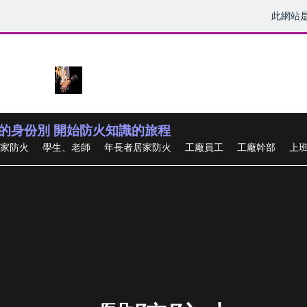
此網站
一生必學的『烈焰求生課』
的身份別 開始防火知識的旅程
家防火
學生、老師
年長者居家防火
工廠員工
工廠幹部
上